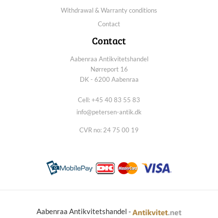
Withdrawal & Warranty conditions
Contact
Contact
Aabenraa Antikvitetshandel
Nørreport 16
DK - 6200 Aabenraa
Cell: +45 40 83 55 83
info@petersen-antik.dk
CVR no: 24 75 00 19
Aabenraa Antikvitetshandel -