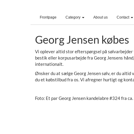
(current)
Frontpage
Category
About us
Contact
Georg Jensen købes
Vi oplever altid stor efterspørgsel på sølvarbejde
bestik eller korpusarbejde fra Georg Jensens hånd
internationalt.
Ønsker du at sælge Georg Jensen sølv, er du altid
du et købstilbud fra os. Vi afregner hurtigt og kon
Foto: Et par Georg Jensen kandelabre #324 fra ca.