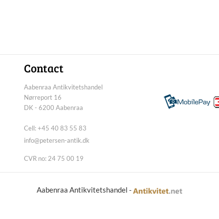
Contact
Aabenraa Antikvitetshandel
Nørreport 16
DK - 6200 Aabenraa
Cell: +45 40 83 55 83
info@petersen-antik.dk
CVR no: 24 75 00 19
Aabenraa Antikvitetshandel -