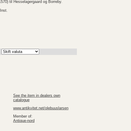
1570) til Hesselagergaard og Borreby.
Inst.
K
See the item in dealers own
catalogue
www.antikvitet.net/olebuuslarsen
Member of:
Antique-nord