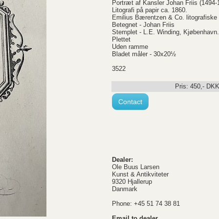
Portræt af Kansler Johan Friis (1494-
Litografi på papir ca. 1860.
Emilius Bærentzen & Co. litografiske 
Betegnet - Johan Friis
Stemplet - L.E. Winding, Kjøbenhavn.
Plettet
Uden ramme
Bladet måler - 30x20½
3522
Pris:
450
,-
DK
Contact
Dealer:
Ole Buus Larsen
Kunst & Antikviteter
9320 Hjallerup
Danmark
Phone: +45 51 74 38 81
Email to dealer