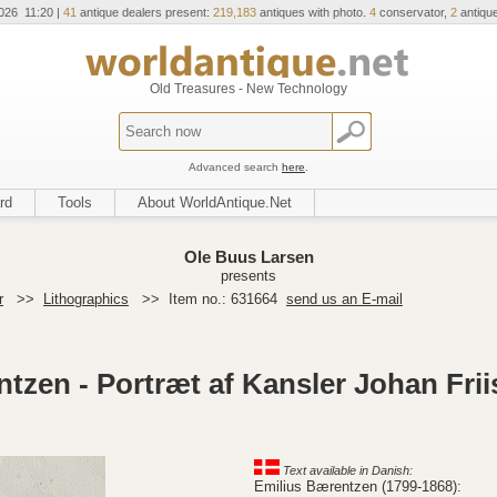
026 11:20 |
41
antique dealers present:
219,183
antiques with photo.
4
conservator,
2
antique
Old Treasures - New Technology
Advanced search
here
.
rd
Tools
About WorldAntique.Net
Ole Buus Larsen
presents
r
>>
Lithographics
>>
Item no.: 631664
send us an E-mail
ntzen - Portræt af Kansler Johan Frii
Text available in Danish:
Emilius Bærentzen (1799-1868):