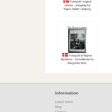
Fotografi i original
ramme - antagelig fra
"Kjærs Mølle" i Aalborg.
Ole Buus Larsen
Fotografi af Rigmor
Mydtskov - forestillende fru
Margrethe Bohr.
Information
Latest items
Blog
Contact