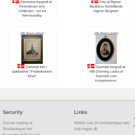
Panorama fotografi af
Foto af Rigmor
Pontonbroen over
Mydtskov forestillende
Limfjorden - set fra
Ingmar Bergman.
Nørresundby.
Ole Buus Larsen
Ole Buus Larsen
Gammelt foto i
Gammelt fotografi af
guldramme "Frederikshavn
HM Dronning Louisa af
Kirke"
Danmark som
kronprinsesse.
Security
Links
Secure trading at
Mobile site (m.worldantique.net)
S
Worldantique.net
kad-ringen.dk
Guaranteed Reduced