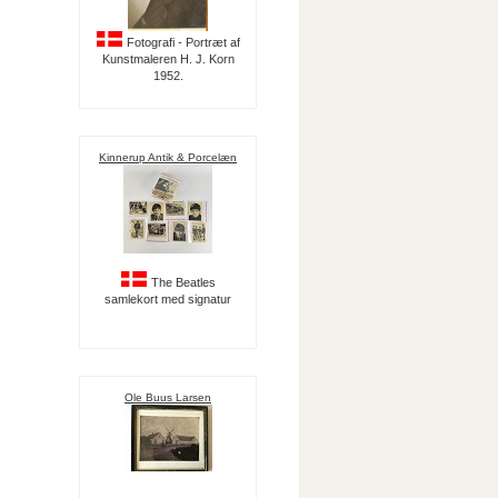
Fotografi - Portræt af
Kunstmaleren H. J. Korn
1952.
Kinnerup Antik & Porcelæn
The Beatles
samlekort med signatur
Ole Buus Larsen