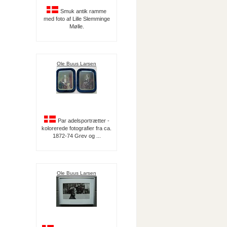
Smuk antik ramme
med foto af Lille Slemminge
Mølle.
Ole Buus Larsen
Par adelsportrætter -
kolorerede fotografier fra ca.
1872-74 Grev og ...
Ole Buus Larsen