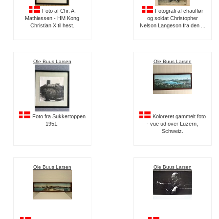
Foto af Chr. A.
Fotografi af chauffør
Mathiessen - HM Kong
og soldat Christopher
Christian X til hest.
Nelson Langeson fra den ...
Ole Buus Larsen
Ole Buus Larsen
Foto fra Sukkertoppen
Koloreret gammelt foto
1951.
- vue ud over Luzern,
Schweiz.
Ole Buus Larsen
Ole Buus Larsen