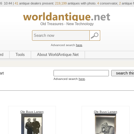
26 10:44 |
41
antique dealers present:
219,199
antiques with photo.
4
conservator,
2
antique f
Old Treasures - New Technology
Advanced search
here
.
rd
Tools
About WorldAntique.Net
art
Advanced search
here
.
Ole Buus Larsen
Ole Buus Larsen