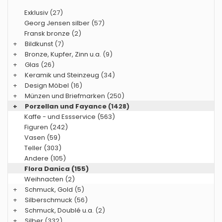
Exklusiv
(27)
Georg Jensen silber
(57)
Fransk bronze
(2)
+
Bildkunst
(7)
+
Bronze, Kupfer, Zinn u.a.
(9)
+
Glas
(26)
+
Keramik und Steinzeug
(34)
+
Design Möbel
(16)
+
Münzen und Briefmarken
(250)
+
Porzellan und Fayance
(1428)
Kaffe - und Essservice (563)
Figuren (242)
Vasen (59)
Teller (303)
Andere (105)
Flora Danica (155)
Weihnacten (2)
+
Schmuck, Gold
(5)
+
Silberschmuck
(56)
+
Schmuck, Doublé u.a.
(2)
+
Silber
(332)