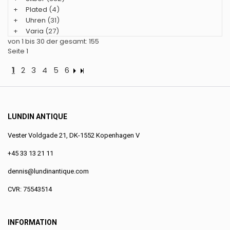
+
Plated
(4)
+
Uhren
(31)
+
Varia
(27)
von 1 bis 30 der gesamt: 155
Seite 1
1
2
3
4
5
6
LUNDIN ANTIQUE
Vester Voldgade 21, DK-1552 Kopenhagen V
+45 33 13 21 11
dennis@lundinantique.com
CVR: 75543514
INFORMATION