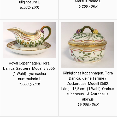
Morsus-ranae L
uliginosum L
6.200,- DKK
8.500,- DKK
Royal Copenhagen. Flora
Danica. Sauciere. Model # 3556.
Königliches Kopenhagen. Flora
(1 Wahl). Lysimachia
Danica. Kleine Terrine /
nummularia L
Zuckerdose. Modell 3582.
17.000,- DKK
Länge 15,5 cm. (1 Wahl). Orobus
tuberosus L & Astragalus
alpinus
16.000,- DKK